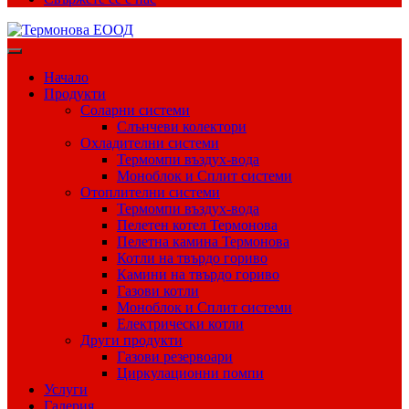
Начало
Продукти
Соларни системи
Слънчеви колектори
Охладителни системи
Термомпи въздух-вода
Моноблок и Сплит системи
Отоплителни системи
Термомпи въздух-вода
Пелетен котел Термонова
Пелетна камина Термонова
Котли на твърдо гориво
Камини на твърдо гориво
Газови котли
Моноблок и Сплит системи
Електрически котли
Други продукти
Газови резервоари
Циркулационни помпи
Услуги
Галерия