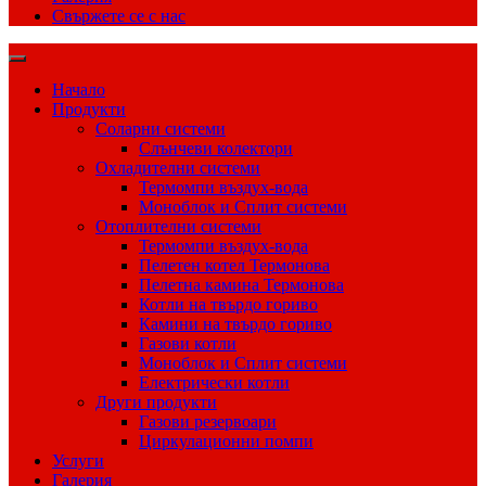
Свържете се с нас
Начало
Продукти
Соларни системи
Слънчеви колектори
Охладителни системи
Термомпи въздух-вода
Моноблок и Сплит системи
Отоплителни системи
Термомпи въздух-вода
Пелетен котел Термонова
Пелетна камина Термонова
Котли на твърдо гориво
Камини на твърдо гориво
Газови котли
Моноблок и Сплит системи
Електрически котли
Други продукти
Газови резервоари
Циркулационни помпи
Услуги
Галерия