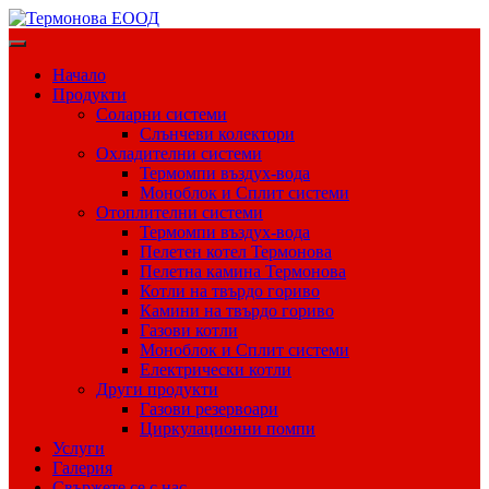
Skip
to
content
Начало
Продукти
Соларни системи
Слънчеви колектори
Охладителни системи
Термомпи въздух-вода
Моноблок и Сплит системи
Отоплителни системи
Термомпи въздух-вода
Пелетен котел Термонова
Пелетна камина Термонова
Котли на твърдо гориво
Камини на твърдо гориво
Газови котли
Моноблок и Сплит системи
Електрически котли
Други продукти
Газови резервоари
Циркулационни помпи
Услуги
Галерия
Свържете се с нас