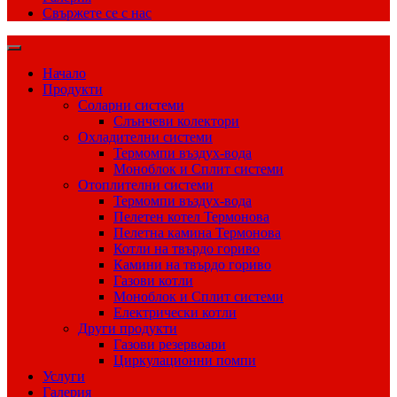
Свържете се с нас
Начало
Продукти
Соларни системи
Слънчеви колектори
Охладителни системи
Термомпи въздух-вода
Моноблок и Сплит системи
Отоплителни системи
Термомпи въздух-вода
Пелетен котел Термонова
Пелетна камина Термонова
Котли на твърдо гориво
Камини на твърдо гориво
Газови котли
Моноблок и Сплит системи
Електрически котли
Други продукти
Газови резервоари
Циркулационни помпи
Услуги
Галерия