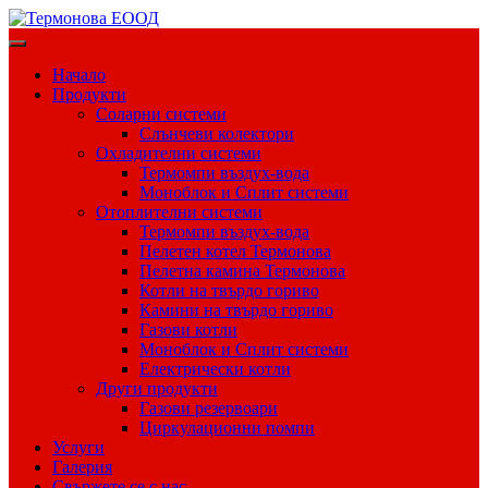
Skip
to
content
Начало
Продукти
Соларни системи
Слънчеви колектори
Охладителни системи
Термомпи въздух-вода
Моноблок и Сплит системи
Отоплителни системи
Термомпи въздух-вода
Пелетен котел Термонова
Пелетна камина Термонова
Котли на твърдо гориво
Камини на твърдо гориво
Газови котли
Моноблок и Сплит системи
Електрически котли
Други продукти
Газови резервоари
Циркулационни помпи
Услуги
Галерия
Свържете се с нас