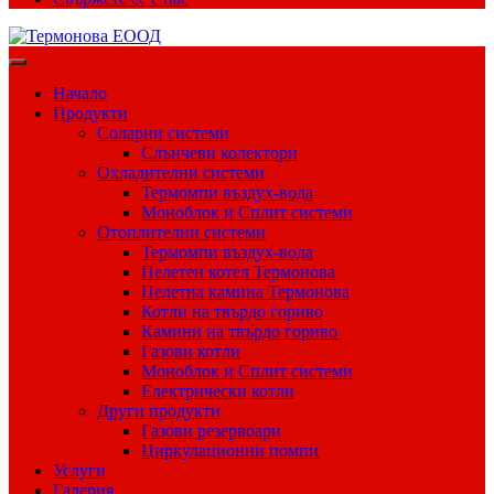
Начало
Продукти
Соларни системи
Слънчеви колектори
Охладителни системи
Термомпи въздух-вода
Моноблок и Сплит системи
Отоплителни системи
Термомпи въздух-вода
Пелетен котел Термонова
Пелетна камина Термонова
Котли на твърдо гориво
Камини на твърдо гориво
Газови котли
Моноблок и Сплит системи
Електрически котли
Други продукти
Газови резервоари
Циркулационни помпи
Услуги
Галерия