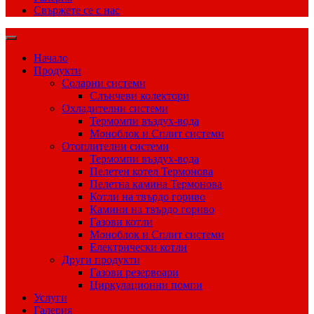
Свържете се с нас
Начало
Продукти
Соларни системи
Слънчеви колектори
Охладителни системи
Термомпи въздух-вода
Моноблок и Сплит системи
Отоплителни системи
Термомпи въздух-вода
Пелетен котел Термонова
Пелетна камина Термонова
Котли на твърдо гориво
Камини на твърдо гориво
Газови котли
Моноблок и Сплит системи
Електрически котли
Други продукти
Газови резервоари
Циркулационни помпи
Услуги
Галерия