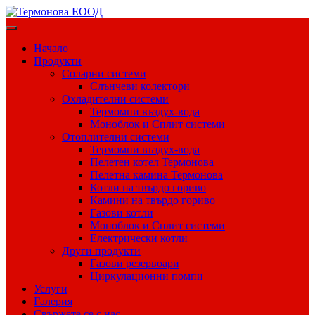
Skip
to
content
Начало
Продукти
Соларни системи
Слънчеви колектори
Охладителни системи
Термомпи въздух-вода
Моноблок и Сплит системи
Отоплителни системи
Термомпи въздух-вода
Пелетен котел Термонова
Пелетна камина Термонова
Котли на твърдо гориво
Камини на твърдо гориво
Газови котли
Моноблок и Сплит системи
Електрически котли
Други продукти
Газови резервоари
Циркулационни помпи
Услуги
Галерия
Свържете се с нас