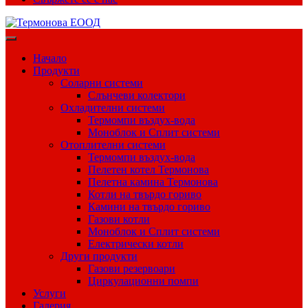
Начало
Продукти
Соларни системи
Слънчеви колектори
Охладителни системи
Термомпи въздух-вода
Моноблок и Сплит системи
Отоплителни системи
Термомпи въздух-вода
Пелетен котел Термонова
Пелетна камина Термонова
Котли на твърдо гориво
Камини на твърдо гориво
Газови котли
Моноблок и Сплит системи
Електрически котли
Други продукти
Газови резервоари
Циркулационни помпи
Услуги
Галерия