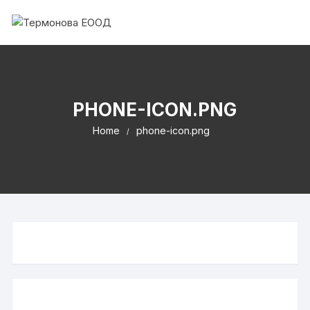
PHONE-ICON.PNG
Home
phone-icon.png