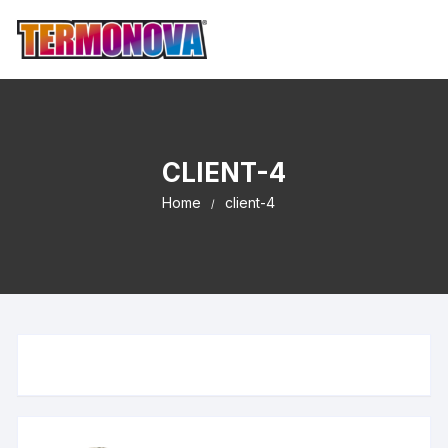
CLIENT-4
Home
client-4