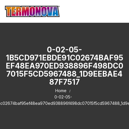
0-02-05-
1B5CD971EBDE91C02674BAF95
EF48EA970ED938896F498DC0
7015F5CD5967488_1D9EEBAE4
87F7517
Home
0-02-05-
1c02674baf95ef48ea970ed938896f498dc07015f5cd5967488_1d9